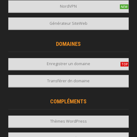
NordVPN
Générateur SiteWeb
DOMAINES
Enregistrer un domaine
Transférer dn domaine
COMPLÉMENTS
Thèmes WordPress