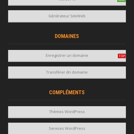
Générateur SiteWeb
DOMAINES
Enregistrer un domaine
Transférer dn domaine
COMPLÉMENTS
Thèmes WordPress
Services WordPress