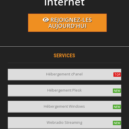
Internet
REJOIGNEZ-LES
AUJOURD'HUI
SERVICES
Hébergement cPanel
Hébergement Plesk
Hébergement Windows
Webradio Streaming