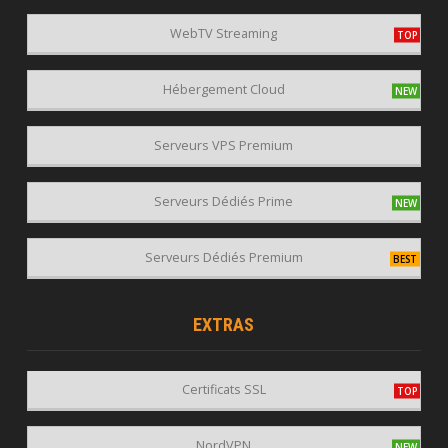
WebTV Streaming
Hébergement Cloud
Serveurs VPS Premium
Serveurs Dédiés Prime
Serveurs Dédiés Premium
EXTRAS
Certificats SSL
NordVPN