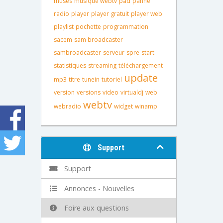
muses
musique webtv
pad
panne
radio
player
player gratuit
player web
playlist
pochette
programmation
sacem
sam broadcaster
sambroadcaster
serveur
spre
start
statistiques
streaming
téléchargement
update
mp3
titre
tunein
tutoriel
version
versions
video
virtualdj
web
webtv
webradio
widget
winamp
Support
Support
Annonces - Nouvelles
Foire aux questions