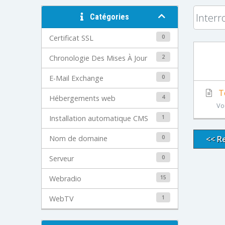
Catégories
0
Certificat SSL
2
Chronologie Des Mises À Jour
0
E-Mail Exchange
Té
4
Hébergements web
Vo
1
Installation automatique CMS
0
Nom de domaine
<< R
0
Serveur
15
Webradio
1
WebTV