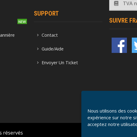
TVA no
SUPPORT
SUIVRE F
o
annière
Contact
Guide/Aide
Envoyer Un Ticket
Nous utilisons des cook
expérience sur notre si
acceptez notre utilisat
s réservés
C.G.