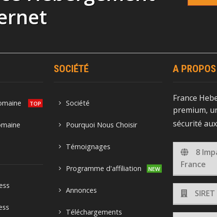
ernet
SOCIÉTÉ
A PROPOS
France Heb
domaine
Société
premium, un
sécurité au
omaine
Pourquoi Nous Choisir
Témoignages
8 Imp
France
Programme d'affiliation
ess
Annonces
SIRET
ess
Téléchargements