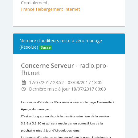
Cordialement,
France Hebergement Internet
Nombre d'auditeurs reste à zéro manage
(Résolue)
Basse
Concerne Serveur
- radio.pro-
fhi.net
17/07/2017 23:52 - 03/08/2017 18:05
Dernière mise à jour 18/07/2017 00:03
Le nombre d'auditeurs 0/xxx reste à zéro sur la page Généralité >
Aperçu du manager.
C'est un bug connu depuis la dernière mise jour de la version
3.2.9 à 3.2.10 et qui sera résolu par un correctif lors de la
prochaine mise à jour d'ici quelques jours.
Le nombre d'auditeurs en instantané sur la page Statistiques >