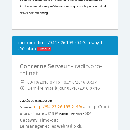
Auditeurs fonctionne parfaitement ainsi que sur la page admin du
serveur de streaming.
radio.pro-fhi.net/94.23.26.193 504 Gateway Ti
(Résolue)
Critique
Concerne Serveur
- radio.pro-
fhi.net
03/10/2016 07:16 - 03/10/2016 07:37
Dernière mise à jour 03/10/2016 07:16
L'accès au manager sur
http://94.23.26.193:2199/
http://radi
l'adresse
ou
o.pro-fhi.net:2199/
504
indique une erreur
Gateway Time-out.
Le manager et les webradio du