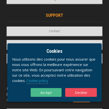
SUPPORT
Contact
Guide/Aide
Cookies
Envoyer Un Ticket
Nous utilisons des cookies pour nous assurer que
nous vous offrons la meilleure expérience sur
notre site Web. En poursuivant votre navigation
A PROPOS DE FRANCE HEBERGEMENT INTERNET
sur ce site, vous acceptez notre utilisation des
cookies.
Cookie policy
France Hebergement Internet fournir un hébergement Web
Accept
Decline
premium, un enregistrement de domaine et des services de
sécurité aux entreprises du monde entier.
VOIR +