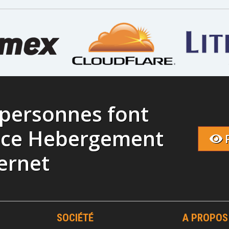
 personnes font
nce Hebergement
ernet
SOCIÉTÉ
A PROPOS