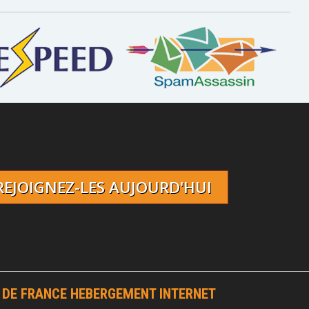
REJOIGNEZ-LES AUJOURD'HUI
 DE FRANCE HEBERGEMENT INTERNET