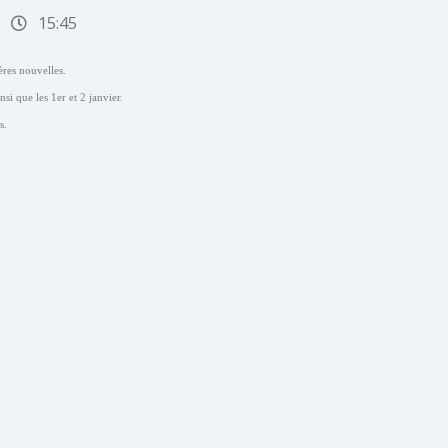
15:45
res nouvelles.
si que les 1er et 2 janvier.
s.