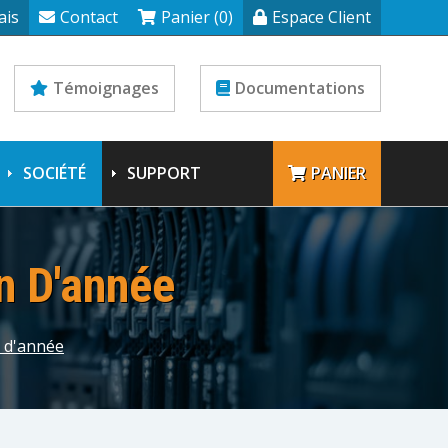
ais
Contact
Panier (0)
Espace Client
Témoignages
Documentations
SOCIÉTÉ
SUPPORT
PANIER
in D'année
n d'année