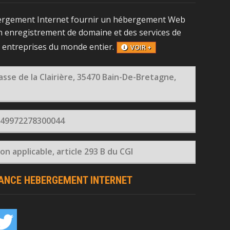
ergement Internet fournir un hébergement Web
 enregistrement de domaine et des services de
x entreprises du monde entier.
VOIR +
asse de la Clairière, 35470 Bain-De-Bretagne,
 49972278300044
n applicable, article 293 B du CGI
RANCE HEBERGEMENT INTERNET