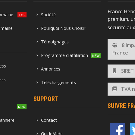
France Heb
domaine
Société
premium, un
sécurité au
omaine
Pourquoi Nous Choisir
Témoignages
8 Imp
France
Programme d'affiliation
ess
Annonces
SIRET
ess
Téléchargements
TVA no
SUPPORT
SUIVRE F
o
annière
Contact
Guide/Aide