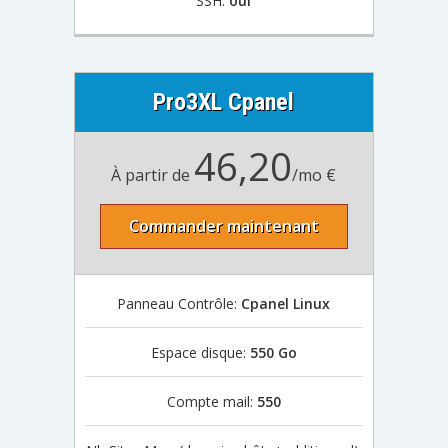
SSH:
oui
Pro3XL Cpanel
46,20
À partir de
/mo €
Commander maintenant
Panneau Contrôle:
Cpanel Linux
Espace disque:
550 Go
Compte mail:
550