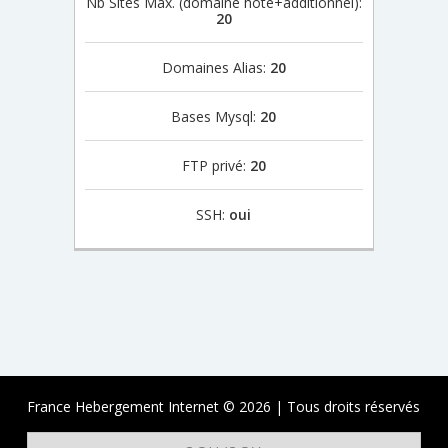
Nb Sites Max. (domaine hôte+additionnel):
20
Domaines Alias:
20
Bases Mysql:
20
FTP privé:
20
SSH:
oui
France Hebergement Internet © 2026 | Tous droits réservés