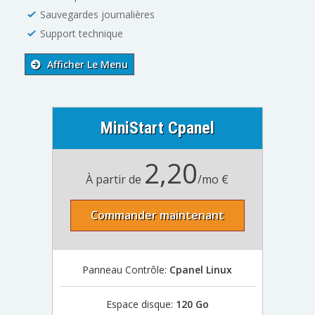
Sauvegardes journalières
Support technique
Afficher Le Menu
MiniStart Cpanel
2,20
À partir de
/mo €
Commander maintenant
Panneau Contrôle:
Cpanel Linux
Espace disque:
120 Go