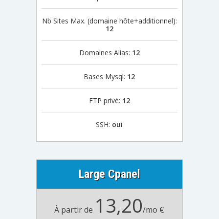
Nb Sites Max. (domaine hôte+additionnel):
12
Domaines Alias:
12
Bases Mysql:
12
FTP privé:
12
SSH:
oui
Large Cpanel
13,20
À partir de
/mo €