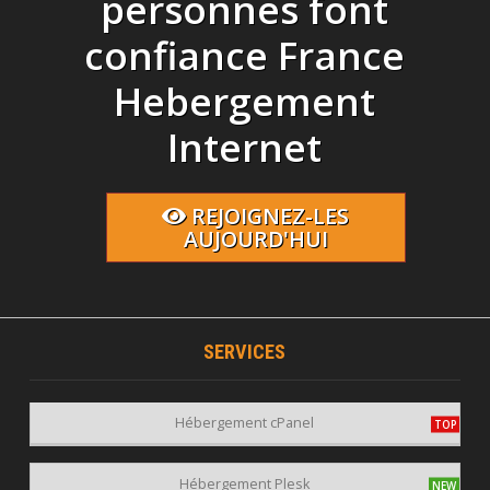
personnes font
confiance France
Hebergement
Internet
REJOIGNEZ-LES
AUJOURD'HUI
SERVICES
Hébergement cPanel
Hébergement Plesk