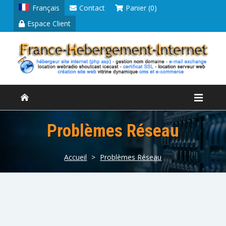
Français
Contact
Panier (0)
Espace Client
Problèmes Réseau
Accueil
>
Problèmes Réseau