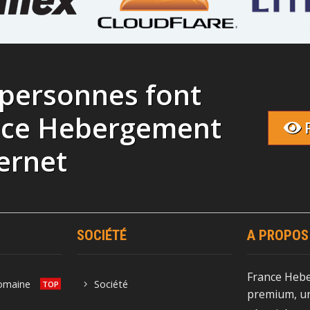
 personnes font
nce Hebergement
ernet
SOCIÉTÉ
A PROPOS
France Heb
domaine
Société
premium, un