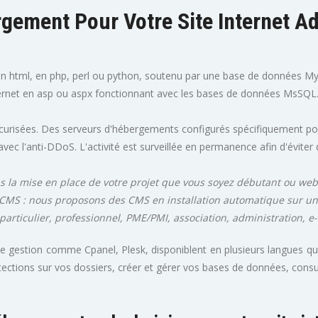
rgement Pour Votre Site Internet A
en html, en php, perl ou python, soutenu par une base de données 
rnet en asp ou aspx fonctionnant avec les bases de données MsSQL
curisées. Des serveurs d'hébergements configurés spécifiquement pou
vec l'anti-DDoS. L'activité est surveillée en permanence afin d'éviter 
ans la mise en place de votre projet que vous soyez débutant ou we
 un CMS : nous proposons des CMS en installation automatique sur 
articulier, professionnel, PME/PMI, association, administration, e
 gestion comme Cpanel, Plesk, disponiblent en plusieurs langues qu
tions sur vos dossiers, créer et gérer vos bases de données, consulter