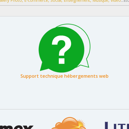
allery Photo, E-commerce, Social, Enseignement, Musique, Vidéo
...Et
Support technique hébergements web