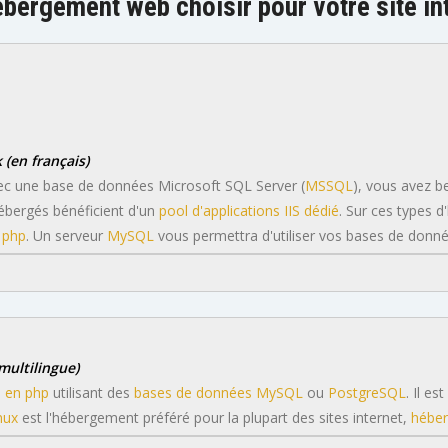
bergement web choisir pour votre site in
(en français)
avec une base de données Microsoft SQL Server (
MSSQL
), vous avez 
bergés bénéficient d'un
pool d'applications IIS dédié
. Sur ces types
n php
. Un serveur
MySQL
vous permettra d'utiliser vos bases de donné
multilingue)
u en php
utilisant des
bases de données MySQL
ou
PostgreSQL
. Il e
nux
est l'hébergement préféré pour la plupart des sites internet,
héber