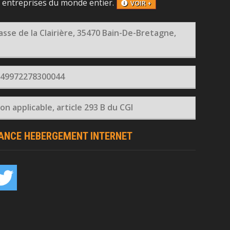
x entreprises du monde entier.
VOIR +
asse de la Clairière, 35470 Bain-De-Bretagne,
 49972278300044
n applicable, article 293 B du CGI
RANCE HEBERGEMENT INTERNET