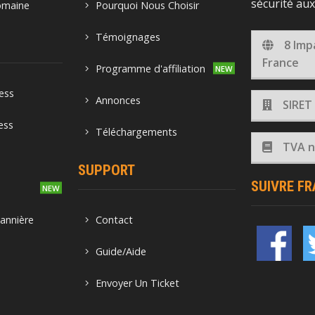
sécurité au
omaine
Pourquoi Nous Choisir
Témoignages
8 Imp
France
Programme d'affiliation
ess
Annonces
SIRET
ess
Téléchargements
TVA no
SUPPORT
SUIVRE F
o
annière
Contact
Guide/Aide
Envoyer Un Ticket